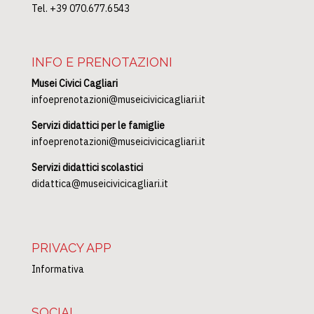
Piazza Palazzo 6, 09124 Cagliari
Tel. +39 070.677.6482
Museo d’Arte Siamese Stefano Cardu
Cittadella dei Musei,
Piazza Arsenale 1, 09124 Cagliari
Tel. +39 070.677.6543
INFO E PRENOTAZIONI
Musei Civici Cagliari
infoeprenotazioni@museicivicicagliari.it
Servizi didattici per le famiglie
infoeprenotazioni@museicivicicagliari.it
Servizi didattici scolastici
didattica@museicivicicagliari.it