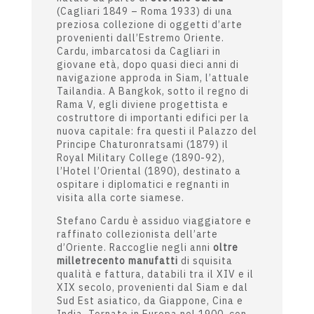
STORIA DEL MUSEO
La storia del
Museo d’Arte Siamese
inizia con la donazione alla sua città
natale da parte di
Stefano Cardu
(Cagliari 1849 – Roma 1933) di una
preziosa collezione di oggetti d’arte
provenienti dall’Estremo Oriente.
Cardu, imbarcatosi da Cagliari in
giovane età, dopo quasi dieci anni di
navigazione approda in Siam, l’attuale
Tailandia. A Bangkok, sotto il regno di
Rama V, egli diviene progettista e
costruttore di importanti edifici per la
nuova capitale: fra questi il Palazzo del
Principe Chaturonratsami (1879) il
Royal Military College (1890-92),
l’Hotel l’Oriental (1890), destinato a
ospitare i diplomatici e regnanti in
visita alla corte siamese.
Stefano Cardu è assiduo viaggiatore e