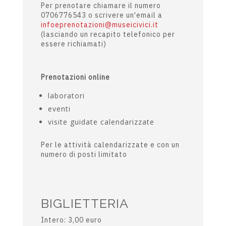
gruppi da 10 a 25 persone (il
numero max può variare a seconda
della mostra)
scolaresche
Per prenotare chiamare il numero
0706776543 o scrivere un'email a
infoeprenotazioni@museicivici.it
(lasciando un recapito telefonico per
essere richiamati)
Prenotazioni online
laboratori
eventi
visite guidate calendarizzate
Per le attività calendarizzate e con un
numero di posti limitato