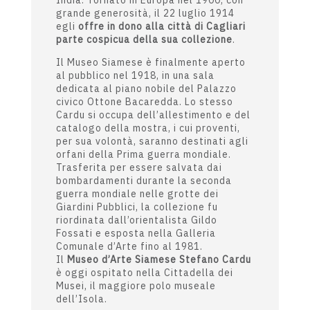
raffinato collezionista dell’arte
d’Oriente. Raccoglie negli anni
oltre
milletrecento manufatti
di squisita
qualità e fattura, databili tra il XIV e il
XIX secolo, provenienti dal Siam e dal
Sud Est asiatico, da Giappone, Cina e
India. Tornato in Europa nel 1900, con
grande generosità, il 22 luglio 1914
egli
offre in dono alla città di Cagliari
parte cospicua della sua collezione
.
Il Museo Siamese è finalmente aperto
al pubblico nel 1918, in una sala
dedicata al piano nobile del Palazzo
civico Ottone Bacaredda. Lo stesso
Cardu si occupa dell’allestimento e del
catalogo della mostra, i cui proventi,
per sua volontà, saranno destinati agli
orfani della Prima guerra mondiale.
Trasferita per essere salvata dai
bombardamenti durante la seconda
guerra mondiale nelle grotte dei
Giardini Pubblici, la collezione fu
riordinata dall’orientalista Gildo