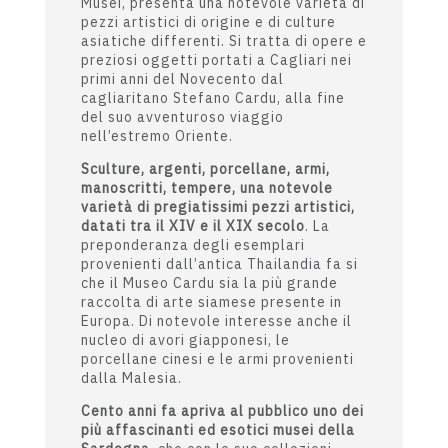
L'ESPOSIZIONE
Il
Museo d’Arte Siamese Stefano Cardu
,
sito all’interno della Cittadella dei
Musei, presenta una notevole varietà di
pezzi artistici di origine e di culture
asiatiche differenti. Si tratta di opere e
preziosi oggetti portati a Cagliari nei
primi anni del Novecento dal
cagliaritano Stefano Cardu, alla fine
del suo avventuroso viaggio
nell’estremo Oriente.
Sculture, argenti, porcellane, armi,
manoscritti, tempere, una notevole
varietà di pregiatissimi pezzi artistici,
datati tra il XIV e il XIX secolo
. La
preponderanza degli esemplari
provenienti dall’antica Thailandia fa si
che il Museo Cardu sia la più grande
raccolta di arte siamese presente in
Europa. Di notevole interesse anche il