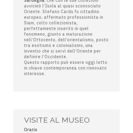
nucleo di avori giapponesi, le
porcellane cinesi e le armi provenienti
dalla Malesia.
Cento anni fa apriva al pubblico uno dei
più affascinanti ed esotici musei della
Sardegna
, che con le sue collezioni
avvicinò l’Isola al quasi sconosciuto
Oriente. Stefano Cardu fu cittadino
europeo, affermato professionista in
Siam, colto collezionista,
perfettamente inserito in quel
fenomeno, giunto a maturazione
nell’Ottocento, dell’orientalismo, posto
tra esotismo e colonialismo, una
inventio che si servì dell’Oriente per
definire l’Occidente.
Questo rapporto può essere oggi letto
in chiave contemporanea con rinnovato
interesse.