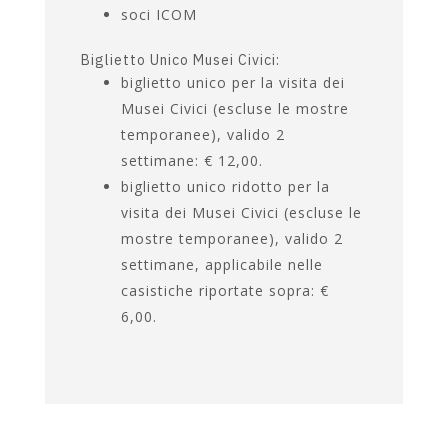
professionale mediante
esibizione di valida
documentazione
persone con disabilità e
accompagnatore
soci ICOM
Biglietto Unico Musei Civici:
biglietto unico per la visita dei
Musei Civici (escluse le mostre
temporanee), valido 2
settimane: € 12,00.
biglietto unico ridotto per la
visita dei Musei Civici (escluse le
mostre temporanee), valido 2
settimane, applicabile nelle
casistiche riportate sopra: €
6,00.