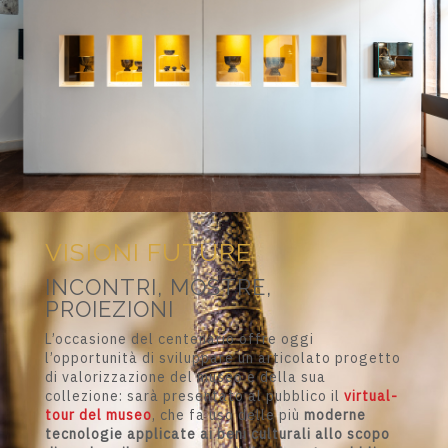
VISIONI FUTURE
INCONTRI, MOSTRE,
PROIEZIONI
L’occasione del centenario offre oggi
l’opportunità di sviluppare un articolato progetto
di valorizzazione del museo e della sua
collezione: sarà presentato al pubblico il
virtual-
tour del museo
, che fa uso delle più
moderne
tecnologie applicate ai beni culturali allo scopo