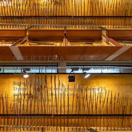
Piazza Arsenale, Cagliari
Tel. +39 070 651.888
Aperto martedì-domenica, ore 10-18
Chiuso il lunedì, 25 dicembre e 1 gennaio
BIGLIETTERIA
La biglietteria chiude 30 minuti prima dell’orario
di chiusura
Biglietti ridotti
Studenti fino ai 26 anni, gruppi di almeno 15
persone, adulti oltre i 65 anni
Ingresso gratuito
Bambini fino ai 6 anni, disabili e loro
accompagnatori, giornalisti iscritti all’albo
professionale
Biglietto: