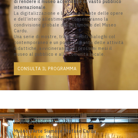
di rendere il museo accessibile al vasto pubblico
internazionale
.
La digitalizzazione e la messa in rete delle opere
e dell’intero allestimento consentiranno la
condivisione globale del patrimonio del Museo
Cardu.
Una serie di mostre, tra cui inediti dialoghi col
contemporaneo e un potenziamento delle attività
didattiche, avvicineranno nei prossimi mesi il
museo al pubblico e alla comunità locale.
CONSULTA IL PROGRAMMA
INFORMAZIONI
Museo d’Arte Siamese Stefano Cardu
Cittadella dei Musei