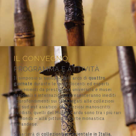
IL CONVEGNO
PROGRAMMA E ATTIVITÀ
Il simposio si sviluppa nell’arco di
quattro
giornate
durante le quali docenti ed esperti
provenienti da prestigiose università e musei
nazionali e internazionali presenteranno inediti
approfondimenti sui temi legati alle collezioni
del sud est asiatico: dai preziosi manoscritti
buddisti, quelli del Museo Cardu sono tra i più rari
al mondo – alla pittura e l’arte monastica
tailandese.
Si parlerà di
collezionismo orientale in Italia
,