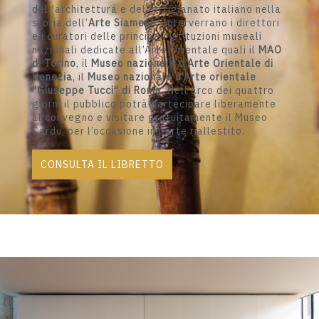
dell’architettura e dell’artigianato italiano nella
storia dell’
Arte Siamese
. Interverrano i direttori
e i curatori delle principali istituzioni museali
nazionali dedicate all’Arte Orientale quali il
MAO
di Torino
, il
Museo nazionale d’Arte Orientale di
Venezia
, il
Museo nazionale d’Arte orientale
“Giuseppe Tucci” di Roma
. Nell’arco dei quattro
giorni il pubblico potrà partecipare liberamente
al convegno e visitare gratuitamente il Museo
Cardu, per l’occasione in parte riallestito.
CONSULTA IL LIBRETTO