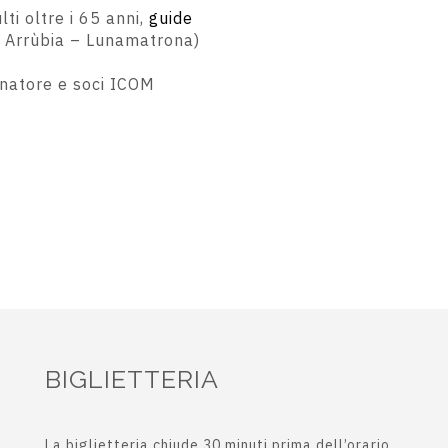
ti oltre i 65 anni,
guide
a Arrùbia – Lunamatrona)
gnatore
e soci ICOM
BIGLIETTERIA
La biglietteria chiude 30 minuti prima dell’orario