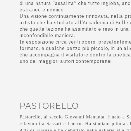
di una natura “assalita” che tutto ingloba, anc
estraneo e nemico.
Una visione continuamente rinnovata, nella pr
artista che ha studiato all’Accademia di Belle A
che quella lezione ha assimilato e reso in una 
inconfondibile maniera.
In esposizione circa venti opere, prevalentem
formato, e qualche pezzo più piccolo, in un al
che accompagna il visitatore dentro la poetica 
uno dei maggiori autori contemporanei.
PASTORELLO
Pastorello
, al secolo Giovanni Manunta, è nato a Sa
e lavora tra Sassari e Laerru. Ha studiato pittura 
Arti di Firenze e ha debuttato nelle gallerie alla fi