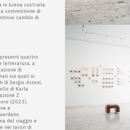
a in scena costruita
la commistione di
ontinuo cambio di
 presenti quattro
 letteratura, a
zazione di
li sui quali si
i di Sergio Atzeni,
ello di Karla
razione Z
more
(2023),
one e
guardano
ma del viaggio e
e nei lavori di