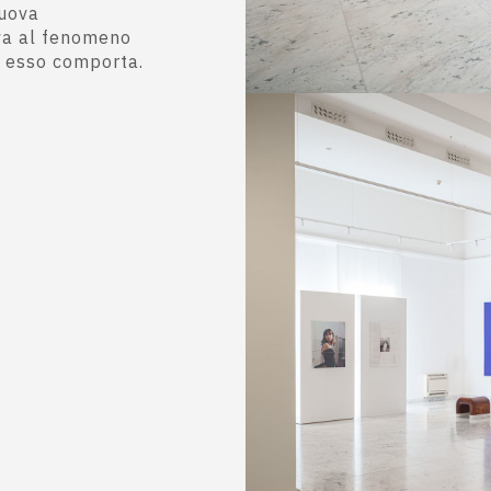
nuova
va al fenomeno
e esso comporta.