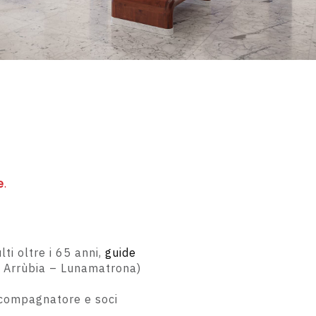
e
.
ti oltre i 65 anni,
guide
a Arrùbia – Lunamatrona)
accompagnatore e soci